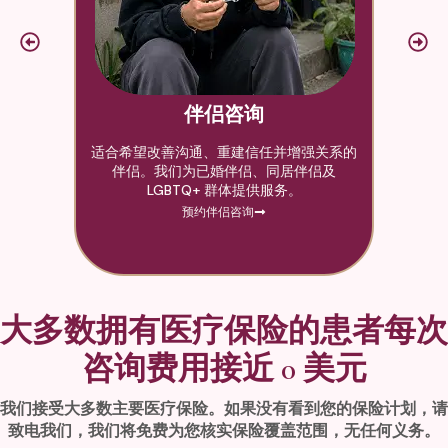
伴侣咨询
工作
适合希望改善沟通、重建信任并增强关系的
帮
成年
伴侣。我们为已婚伴侣、同居伴侣及
婚
。
LGBTQ+ 群体提供服务。
预约伴侣咨询
大多数拥有医疗保险的患者每次
咨询费用接近 0 美元
我们接受大多数主要医疗保险。如果没有看到您的保险计划，请
致电我们，我们将免费为您核实保险覆盖范围，无任何义务。